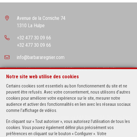
Avenue de la Corniche 74
1310 La Hulpe
+32 477 30 09 66
+32 477 30 09 66
info@barbararegnier.com
Agent Immobilier intermediaire agréé IPI sous le numéro 503.971 en
Belgique
Notre site web utilise des cookies
N° entreprise : TVA BE-0673634514 Barbara REGNIER (B-RYL S.R.L.)
Certains cookies sont essentiels au bon fonctionnement du site et ne
peuvent être refusés. Avec votre consentement, nous utilisons d’autres
Instance de contrôle: Institut professionnel des agents immobiliers, rue
cookies pour améliorer votre expérience sur le site, mesurer notre
du Luxembourg 16B, 1000 Bruxelles (+32 2 505 38 50 - info@ipi.be) -
audience et activer des fonctionnalités en lien avec les réseaux sociaux
Soumis au
code déontologique de l’ IPI
comme l’affichage de vidéos.
RC professionnelle et cautionnement via AXA Belgium SA, Place du Trône
En cliquant sur « Tout autoriser », vous autorisez l’utilisation de tous les
1, 1000 Bruxelles – police n° 730.390.160. Couverture valable pour les
cookies. Vous pouvez également définir plus précisément vos
activités réalisées en Belgique
préférences en cliquant sur le bouton « Configurer ». Votre