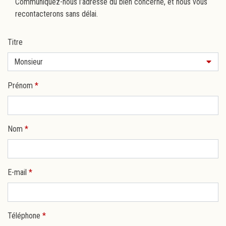
Communiquez-nous l’adresse du bien concerné, et nous vous
recontacterons sans délai.
Titre
Monsieur
Prénom
*
Nom
*
E-mail
*
Téléphone
*