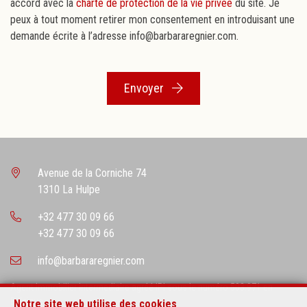
accord avec la
charte de protection de la vie privée
du site. Je
peux à tout moment retirer mon consentement en introduisant une
demande écrite à l’adresse info@barbararegnier.com.
Envoyer
Avenue de la Corniche 74
1310 La Hulpe
+32 477 30 09 66
+32 477 30 09 66
info@barbararegnier.com
Agent Immobilier intermediaire agréé IPI sous le numéro 503.971 en
Belgique
Notre site web utilise des cookies