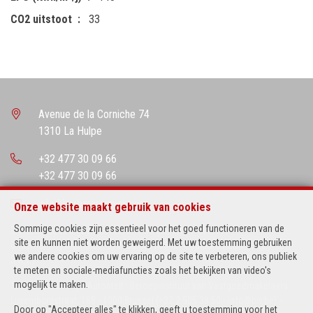
CO2 uitstoot
33
Avenue de la Corniche 74
1310 La Hulpe
+32 477 30 09 66
+32 477 30 09 66
info@barbararegnier.com
Onze website maakt gebruik van cookies
Sommige cookies zijn essentieel voor het goed functioneren van de
BIV-erkende vastgoedmakelaar in België, BIV N° 503.971
site en kunnen niet worden geweigerd. Met uw toestemming gebruiken
Ondernemingsnummer : BTW BE-0673634514 Barbara REGNIER (B-RYL
we andere cookies om uw ervaring op de site te verbeteren, ons publiek
S.R.L.)
te meten en sociale-mediafuncties zoals het bekijken van video's
mogelijk te maken.
Toezichthoudende Autoriteit : Beroepinstituut van Vastgoedmakelaars
Luxemburgstraat, 16B - 1000 Brussel (+32 2 505 38 50 - info@biv.be) -
Door op "Accepteer alles" te klikken, geeft u toestemming voor het