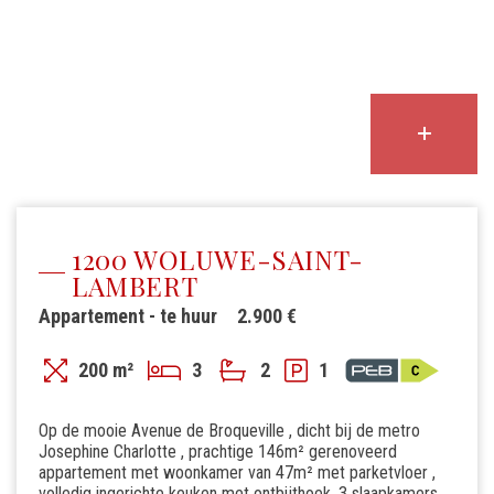
1200 WOLUWE-SAINT-
LAMBERT
Appartement - te huur
2.900 €
200 m²
3
2
1
Op de mooie Avenue de Broqueville , dicht bij de metro
Josephine Charlotte , prachtige 146m² gerenoveerd
appartement met woonkamer van 47m² met parketvloer ,
volledig ingerichte keuken met ontbijthoek, 3 slaapkamers